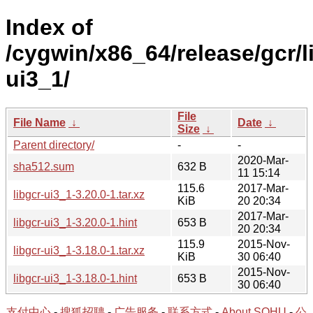
Index of
/cygwin/x86_64/release/gcr/l
ui3_1/
File
File Name
↓
Date
↓
Size
↓
Parent directory/
-
-
2020-Mar-
sha512.sum
632 B
11 15:14
115.6
2017-Mar-
libgcr-ui3_1-3.20.0-1.tar.xz
KiB
20 20:34
2017-Mar-
libgcr-ui3_1-3.20.0-1.hint
653 B
20 20:34
115.9
2015-Nov-
libgcr-ui3_1-3.18.0-1.tar.xz
KiB
30 06:40
2015-Nov-
libgcr-ui3_1-3.18.0-1.hint
653 B
30 06:40
支付中心
-
搜狐招聘
-
广告服务
-
联系方式
-
About SOHU
-
公