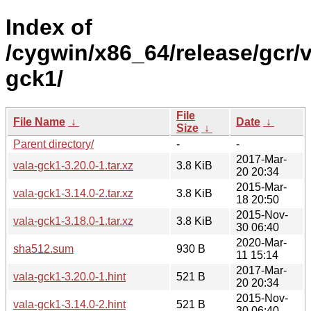
Index of
/cygwin/x86_64/release/gcr/v
gck1/
File
File Name
↓
Date
↓
Size
↓
Parent directory/
-
-
2017-Mar-
vala-gck1-3.20.0-1.tar.xz
3.8 KiB
20 20:34
2015-Mar-
vala-gck1-3.14.0-2.tar.xz
3.8 KiB
18 20:50
2015-Nov-
vala-gck1-3.18.0-1.tar.xz
3.8 KiB
30 06:40
2020-Mar-
sha512.sum
930 B
11 15:14
2017-Mar-
vala-gck1-3.20.0-1.hint
521 B
20 20:34
2015-Nov-
vala-gck1-3.14.0-2.hint
521 B
30 06:40