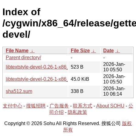
Index of
/cygwin/x86_64/release/gettex
devel/
File Name
↓
File Size
↓
Date
↓
Parent directory/
-
-
2026-Jan-
libtextstyle-devel-0.26-1-x86_64.hint
523 B
10 05:50
2026-Jan-
libtextstyle-devel-0.26-1-x86_64.tar.xz
45.0 KiB
10 05:50
2026-Jan-
sha512.sum
338 B
10 06:14
支付中心
-
搜狐招聘
-
广告服务
-
联系方式
-
About SOHU
-
公
司介绍
-
隐私政策
Copyright © 2026 Sohu All Rights Reserved. 搜狐公司
版权
所有