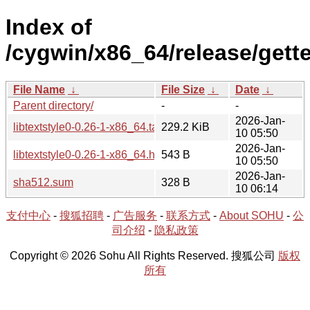
Index of
/cygwin/x86_64/release/gettex
File Name
↓
File Size
↓
Date
↓
Parent directory/
-
-
2026-Jan-
libtextstyle0-0.26-1-x86_64.tar.xz
229.2 KiB
10 05:50
2026-Jan-
libtextstyle0-0.26-1-x86_64.hint
543 B
10 05:50
2026-Jan-
sha512.sum
328 B
10 06:14
支付中心
-
搜狐招聘
-
广告服务
-
联系方式
-
About SOHU
-
公
司介绍
-
隐私政策
Copyright © 2026 Sohu All Rights Reserved. 搜狐公司
版权
所有