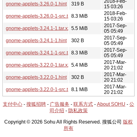
2018-Feb-
gnome-applets-3.26.0-1.hint
319 B
15 03:26
2018-Feb-
gnome-applets-3.26.0-1-src.tar.xz
8.3 MiB
15 03:26
2017-Sep-
gnome-applets-3.24.1-1.tar.xz
5.5 MiB
05 05:49
2017-Sep-
gnome-applets-3.24.1-1.hint
302 B
05 05:49
2017-Sep-
gnome-applets-3.24.1-1-src.tar.xz
8.3 MiB
05 05:49
2017-Mar-
gnome-applets-3.22.0-1.tar.xz
5.4 MiB
20 21:02
2017-Mar-
gnome-applets-3.22.0-1.hint
302 B
20 21:02
2017-Mar-
gnome-applets-3.22.0-1-src.tar.xz
8.1 MiB
20 21:02
支付中心
-
搜狐招聘
-
广告服务
-
联系方式
-
About SOHU
-
公
司介绍
-
隐私政策
Copyright © 2026 Sohu All Rights Reserved. 搜狐公司
版权
所有