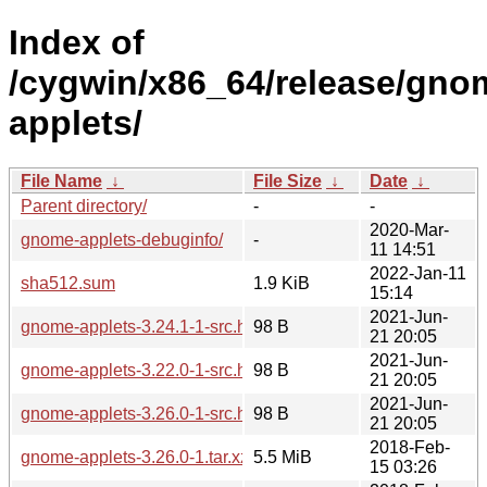
Index of
/cygwin/x86_64/release/gno
applets/
File Name
↓
File Size
↓
Date
↓
Parent directory/
-
-
2020-Mar-
gnome-applets-debuginfo/
-
11 14:51
2022-Jan-11
sha512.sum
1.9 KiB
15:14
2021-Jun-
gnome-applets-3.24.1-1-src.hint
98 B
21 20:05
2021-Jun-
gnome-applets-3.22.0-1-src.hint
98 B
21 20:05
2021-Jun-
gnome-applets-3.26.0-1-src.hint
98 B
21 20:05
2018-Feb-
gnome-applets-3.26.0-1.tar.xz
5.5 MiB
15 03:26