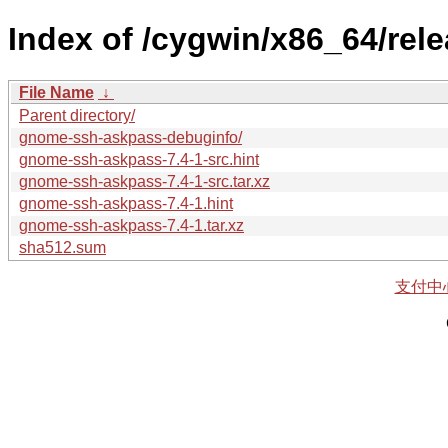
Index of /cygwin/x86_64/re
File Name
↓
Parent directory/
gnome-ssh-askpass-debuginfo/
gnome-ssh-askpass-7.4-1-src.hint
gnome-ssh-askpass-7.4-1-src.tar.xz
gnome-ssh-askpass-7.4-1.hint
gnome-ssh-askpass-7.4-1.tar.xz
sha512.sum
支付中