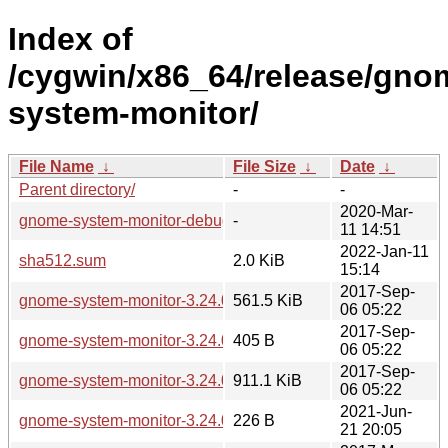
Index of
/cygwin/x86_64/release/gno
system-monitor/
File Name
↓
File Size
↓
Date
↓
Parent directory/
-
-
2020-Mar-
gnome-system-monitor-debuginfo/
-
11 14:51
2022-Jan-11
sha512.sum
2.0 KiB
15:14
2017-Sep-
gnome-system-monitor-3.24.0-1.tar.xz
561.5 KiB
06 05:22
2017-Sep-
gnome-system-monitor-3.24.0-1.hint
405 B
06 05:22
2017-Sep-
gnome-system-monitor-3.24.0-1-src.tar.xz
911.1 KiB
06 05:22
2021-Jun-
gnome-system-monitor-3.24.0-1-src.hint
226 B
21 20:05