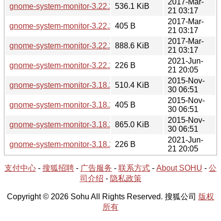
2017-Mar-
gnome-system-monitor-3.22.2-1.tar.xz
536.1 KiB
21 03:17
2017-Mar-
gnome-system-monitor-3.22.2-1.hint
405 B
21 03:17
2017-Mar-
gnome-system-monitor-3.22.2-1-src.tar.xz
888.6 KiB
21 03:17
2021-Jun-
gnome-system-monitor-3.22.2-1-src.hint
226 B
21 20:05
2015-Nov-
gnome-system-monitor-3.18.2-1.tar.xz
510.4 KiB
30 06:51
2015-Nov-
gnome-system-monitor-3.18.2-1.hint
405 B
30 06:51
2015-Nov-
gnome-system-monitor-3.18.2-1-src.tar.xz
865.0 KiB
30 06:51
2021-Jun-
gnome-system-monitor-3.18.2-1-src.hint
226 B
21 20:05
支付中心
-
搜狐招聘
-
广告服务
-
联系方式
-
About SOHU
-
公
司介绍
-
隐私政策
Copyright © 2026 Sohu All Rights Reserved. 搜狐公司
版权
所有