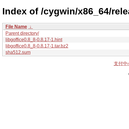
Index of /cygwin/x86_64/relea
File Name
↓
Parent directory/
libgoffice0.8_8-0.8.17-1.hint
libgoffice0.8_8-0.8.17-1.tar.bz2
sha512.sum
支付中