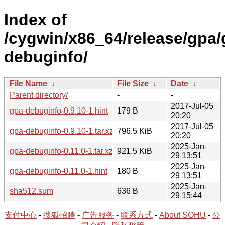
Index of
/cygwin/x86_64/release/gpa/
debuginfo/
File Name
↓
File Size
↓
Date
↓
Parent directory/
-
-
2017-Jul-05
gpa-debuginfo-0.9.10-1.hint
179 B
20:20
2017-Jul-05
gpa-debuginfo-0.9.10-1.tar.xz
796.5 KiB
20:20
2025-Jan-
gpa-debuginfo-0.11.0-1.tar.xz
921.5 KiB
29 13:51
2025-Jan-
gpa-debuginfo-0.11.0-1.hint
180 B
29 13:51
2025-Jan-
sha512.sum
636 B
29 15:44
支付中心
-
搜狐招聘
-
广告服务
-
联系方式
-
About SOHU
-
公