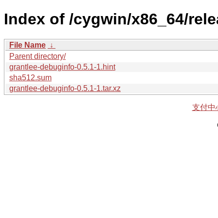
Index of /cygwin/x86_64/rele
File Name
↓
Parent directory/
grantlee-debuginfo-0.5.1-1.hint
sha512.sum
grantlee-debuginfo-0.5.1-1.tar.xz
支付中