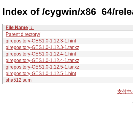
Index of /cygwin/x86_64/rele
File Name
↓
Parent directory/
girepository-GES1.0-1.12.3-1.hint
girepository-GES1.0-1.12.3-1.tar.xz
girepository-GES1.0-1.12.4-1.hint
girepository-GES1.0-1.12.4-1.tar.xz
girepository-GES1.0-1.12.5-1.tar.xz
girepository-GES1.0-1.12.5-1.hint
sha512.sum
支付中