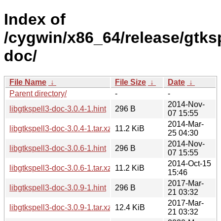
Index of
/cygwin/x86_64/release/gtksp
doc/
File Name
↓
File Size
↓
Date
↓
Parent directory/
-
-
2014-Nov-
libgtkspell3-doc-3.0.4-1.hint
296 B
07 15:55
2014-Mar-
libgtkspell3-doc-3.0.4-1.tar.xz
11.2 KiB
25 04:30
2014-Nov-
libgtkspell3-doc-3.0.6-1.hint
296 B
07 15:55
2014-Oct-15
libgtkspell3-doc-3.0.6-1.tar.xz
11.2 KiB
15:46
2017-Mar-
libgtkspell3-doc-3.0.9-1.hint
296 B
21 03:32
2017-Mar-
libgtkspell3-doc-3.0.9-1.tar.xz
12.4 KiB
21 03:32