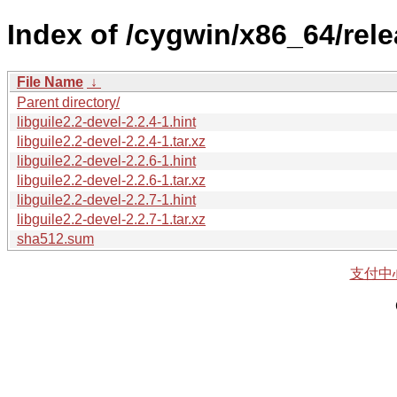
Index of /cygwin/x86_64/relea
File Name
↓
Parent directory/
libguile2.2-devel-2.2.4-1.hint
libguile2.2-devel-2.2.4-1.tar.xz
libguile2.2-devel-2.2.6-1.hint
libguile2.2-devel-2.2.6-1.tar.xz
libguile2.2-devel-2.2.7-1.hint
libguile2.2-devel-2.2.7-1.tar.xz
sha512.sum
支付中