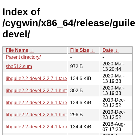
Index of
/cygwin/x86_64/release/guile2
devel/
File Name
↓
File Size
↓
Date
↓
Parent directory/
-
-
2020-Mar-
sha512.sum
972 B
13 20:44
2020-Mar-
libguile2.2-devel-2.2.7-1.tar.xz
134.6 KiB
13 19:38
2020-Mar-
libguile2.2-devel-2.2.7-1.hint
302 B
13 19:38
2019-Dec-
libguile2.2-devel-2.2.6-1.tar.xz
134.6 KiB
23 12:52
2019-Dec-
libguile2.2-devel-2.2.6-1.hint
296 B
23 12:52
2018-Aug-
libguile2.2-devel-2.2.4-1.tar.xz
134.4 KiB
07 17:23