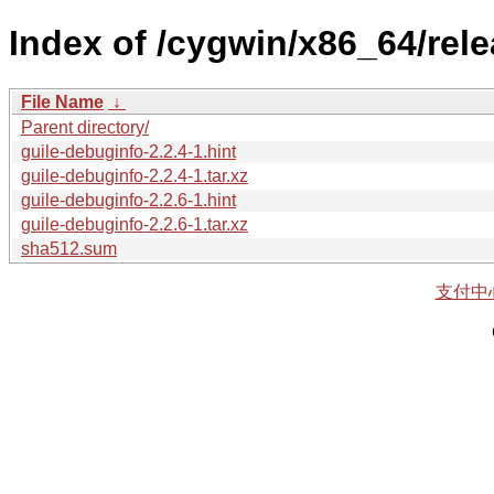
Index of /cygwin/x86_64/rele
File Name
↓
Parent directory/
guile-debuginfo-2.2.4-1.hint
guile-debuginfo-2.2.4-1.tar.xz
guile-debuginfo-2.2.6-1.hint
guile-debuginfo-2.2.6-1.tar.xz
sha512.sum
支付中