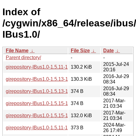
Index of
/cygwin/x86_64/release/ibus/
IBus1.0/
File Name
↓
File Size
↓
Date
↓
Parent directory/
-
-
2015-Jul-24
girepository-IBus1.0-1.5.11-1.tar.xz
130.2 KiB
20:16
2016-Jul-29
girepository-IBus1.0-1.5.13-1.tar.xz
130.3 KiB
08:34
2016-Jul-29
girepository-IBus1.0-1.5.13-1.hint
374 B
08:34
2017-Mar-
girepository-IBus1.0-1.5.15-1.hint
374 B
21 03:34
2017-Mar-
girepository-IBus1.0-1.5.15-1.tar.xz
132.0 KiB
21 03:34
2024-Mar-
girepository-IBus1.0-1.5.11-1.hint
373 B
26 17:49