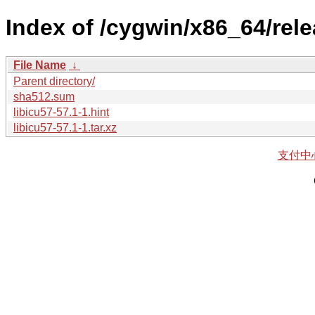
Index of /cygwin/x86_64/rele
File Name
↓
Parent directory/
sha512.sum
libicu57-57.1-1.hint
libicu57-57.1-1.tar.xz
支付中