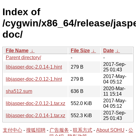
Index of
/cygwin/x86_64/release/jaspe
doc/
File Name
↓
File Size
↓
Date
↓
Parent directory/
-
-
2017-Sep-
libjasper-doc-2.0.14-1.hint
279 B
25 01:43
2017-May-
libjasper-doc-2.0.12-1.hint
279 B
04 05:12
2020-Mar-
sha512.sum
636 B
11 15:14
2017-May-
libjasper-doc-2.0.12-1.tar.xz
552.0 KiB
04 05:12
2017-Sep-
libjasper-doc-2.0.14-1.tar.xz
552.3 KiB
25 01:43
支付中心
-
搜狐招聘
-
广告服务
-
联系方式
-
About SOHU
-
公