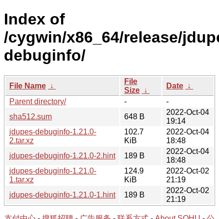
Index of
/cygwin/x86_64/release/jdup
debuginfo/
File
File Name
↓
Date
↓
Size
↓
Parent directory/
-
-
2022-Oct-04
sha512.sum
648 B
19:14
jdupes-debuginfo-1.21.0-
102.7
2022-Oct-04
2.tar.xz
KiB
18:48
2022-Oct-04
jdupes-debuginfo-1.21.0-2.hint
189 B
18:48
jdupes-debuginfo-1.21.0-
124.9
2022-Oct-02
1.tar.xz
KiB
21:19
2022-Oct-02
jdupes-debuginfo-1.21.0-1.hint
189 B
21:19
支付中心
-
搜狐招聘
-
广告服务
-
联系方式
-
About SOHU
-
公