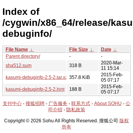
Index of
/cygwin/x86_64/release/kas
debuginfo/
File Name
↓
File Size
↓
Date
↓
Parent directory/
-
-
2020-Mar-
sha512.sum
318 B
11 15:14
2015-Feb-
kasumi-debuginfo-2.5-2.tar.xz
357.8 KiB
05 07:17
2015-Feb-
kasumi-debuginfo-2.5-2.hint
188 B
05 07:17
支付中心
-
搜狐招聘
-
广告服务
-
联系方式
-
About SOHU
-
公
司介绍
-
隐私政策
Copyright © 2026 Sohu All Rights Reserved. 搜狐公司
版权
所有