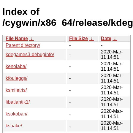
Index of
/cygwin/x86_64/release/kde
File Name
↓
File Size
↓
Date
↓
Parent directory/
-
-
2020-Mar-
kdegames3-debuginfo/
-
11 14:51
2020-Mar-
kenolaba/
-
11 14:51
2020-Mar-
kfouleggs/
-
11 14:51
2020-Mar-
ksmiletris/
-
11 14:51
2020-Mar-
libatlantik1/
-
11 14:51
2020-Mar-
ksokoban/
-
11 14:51
2020-Mar-
ksnake/
-
11 14:51