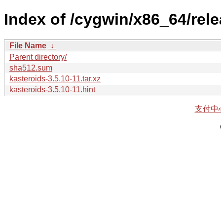
Index of /cygwin/x86_64/rel
File Name
↓
Parent directory/
sha512.sum
kasteroids-3.5.10-11.tar.xz
kasteroids-3.5.10-11.hint
支付中