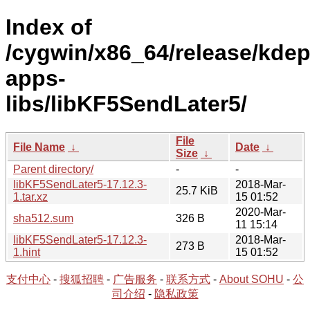
Index of
/cygwin/x86_64/release/kde
apps-
libs/libKF5SendLater5/
File
File Name
↓
Date
↓
Size
↓
Parent directory/
-
-
libKF5SendLater5-17.12.3-
2018-Mar-
25.7 KiB
1.tar.xz
15 01:52
2020-Mar-
sha512.sum
326 B
11 15:14
libKF5SendLater5-17.12.3-
2018-Mar-
273 B
1.hint
15 01:52
支付中心
-
搜狐招聘
-
广告服务
-
联系方式
-
About SOHU
-
公
司介绍
-
隐私政策