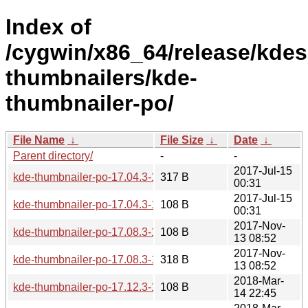
Index of
/cygwin/x86_64/release/kdes
thumbnailers/kde-
thumbnailer-po/
File Name
↓
File Size
↓
Date
↓
Parent directory/
-
-
2017-Jul-15
kde-thumbnailer-po-17.04.3-1.hint
317 B
00:31
2017-Jul-15
kde-thumbnailer-po-17.04.3-1.tar.xz
108 B
00:31
2017-Nov-
kde-thumbnailer-po-17.08.3-1.tar.xz
108 B
13 08:52
2017-Nov-
kde-thumbnailer-po-17.08.3-1.hint
318 B
13 08:52
2018-Mar-
kde-thumbnailer-po-17.12.3-1.tar.xz
108 B
14 22:45