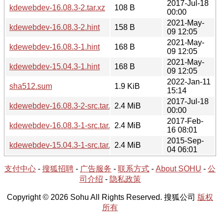
2017-Jul-18
kdewebdev-16.08.3-2.tar.xz
108 B
00:00
2021-May-
kdewebdev-16.08.3-2.hint
158 B
09 12:05
2021-May-
kdewebdev-16.08.3-1.hint
168 B
09 12:05
2021-May-
kdewebdev-15.04.3-1.hint
168 B
09 12:05
2022-Jan-11
sha512.sum
1.9 KiB
15:14
2017-Jul-18
kdewebdev-16.08.3-2-src.tar.xz
2.4 MiB
00:00
2017-Feb-
kdewebdev-16.08.3-1-src.tar.xz
2.4 MiB
16 08:01
2015-Sep-
kdewebdev-15.04.3-1-src.tar.xz
2.4 MiB
04 06:01
支付中心
-
搜狐招聘
-
广告服务
-
联系方式
-
About SOHU
-
公
司介绍
-
隐私政策
Copyright © 2026 Sohu All Rights Reserved. 搜狐公司
版权
所有