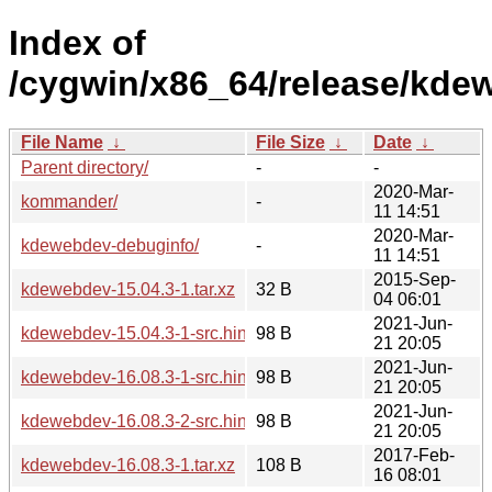
Index of
/cygwin/x86_64/release/kde
File Name
↓
File Size
↓
Date
↓
Parent directory/
-
-
2020-Mar-
kommander/
-
11 14:51
2020-Mar-
kdewebdev-debuginfo/
-
11 14:51
2015-Sep-
kdewebdev-15.04.3-1.tar.xz
32 B
04 06:01
2021-Jun-
kdewebdev-15.04.3-1-src.hint
98 B
21 20:05
2021-Jun-
kdewebdev-16.08.3-1-src.hint
98 B
21 20:05
2021-Jun-
kdewebdev-16.08.3-2-src.hint
98 B
21 20:05
2017-Feb-
kdewebdev-16.08.3-1.tar.xz
108 B
16 08:01