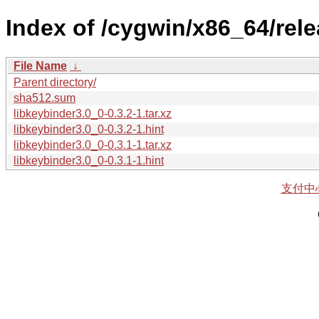
Index of /cygwin/x86_64/rele
File Name
↓
Parent directory/
sha512.sum
libkeybinder3.0_0-0.3.2-1.tar.xz
libkeybinder3.0_0-0.3.2-1.hint
libkeybinder3.0_0-0.3.1-1.tar.xz
libkeybinder3.0_0-0.3.1-1.hint
支付中