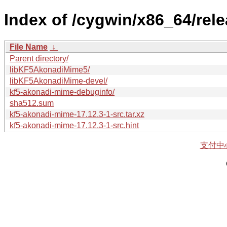
Index of /cygwin/x86_64/rel
File Name
↓
Parent directory/
libKF5AkonadiMime5/
libKF5AkonadiMime-devel/
kf5-akonadi-mime-debuginfo/
sha512.sum
kf5-akonadi-mime-17.12.3-1-src.tar.xz
kf5-akonadi-mime-17.12.3-1-src.hint
支付中