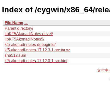
Index of /cygwin/x86_64/rel
File Name
↓
Parent directory/
libKF5AkonadiNotes-devel/
libKF5AkonadiNotes5/
kf5-akonadi-notes-debuginfo/
kf5-akonadi-notes-17.12.3-1-src.tar.xz
sha512.sum
kf5-akonadi-notes-17.12.3-1-src.hint
支付中