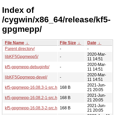
Index of
/cygwin/x86_64/release/kf5-
gpgmepp/
File Name
↓
File Size
↓
Date
↓
Parent directory/
-
-
2020-Mar-
libKF5Gpgmepp5/
-
11 14:51
2020-Mar-
kf5-gpgmepp-debuginfo/
-
11 14:51
2020-Mar-
libKF5Gpgmepp-devel/
-
11 14:51
2021-Jun-
kf5-gpgmepp-16.08.3-1-src.hint
168 B
21 20:05
2021-Jun-
kf5-gpgmepp-16.08.2-1-src.hint
168 B
21 20:05
2021-Jun-
kf5-gpgmepp-16.08.3-2-src.hint
168 B
21 20:05