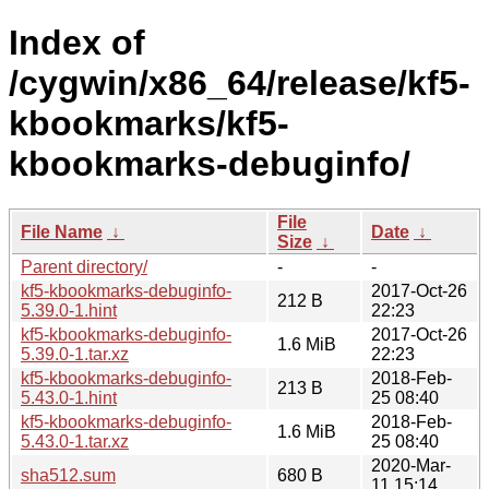
Index of
/cygwin/x86_64/release/kf5-
kbookmarks/kf5-
kbookmarks-debuginfo/
File
File Name
↓
Date
↓
Size
↓
Parent directory/
-
-
kf5-kbookmarks-debuginfo-
2017-Oct-26
212 B
5.39.0-1.hint
22:23
kf5-kbookmarks-debuginfo-
2017-Oct-26
1.6 MiB
5.39.0-1.tar.xz
22:23
kf5-kbookmarks-debuginfo-
2018-Feb-
213 B
5.43.0-1.hint
25 08:40
kf5-kbookmarks-debuginfo-
2018-Feb-
1.6 MiB
5.43.0-1.tar.xz
25 08:40
2020-Mar-
sha512.sum
680 B
11 15:14