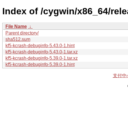
Index of /cygwin/x86_64/rel
File Name
↓
Parent directory/
sha512.sum
kf5-kcrash-debuginfo-5.43.0-1.hint
kf5-kcrash-debuginfo-5.43.0-1.tar.xz
kf5-kcrash-debuginfo-5.39.0-1.tar.xz
kf5-kcrash-debuginfo-5.39.0-1.hint
支付中