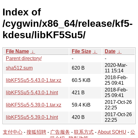
Index of
/cygwin/x86_64/release/kf5-
kdesu/libKF5Su5/
File Name
↓
File Size
↓
Date
↓
Parent directory/
-
-
2020-Mar-
sha512.sum
620 B
11 15:14
2018-Feb-
libKF5Su5-5.43.0-1.tar.xz
60.5 KiB
25 09:41
2018-Feb-
libKF5Su5-5.43.0-1.hint
421 B
25 09:41
2017-Oct-26
libKF5Su5-5.39.0-1.tar.xz
59.4 KiB
22:25
2017-Oct-26
libKF5Su5-5.39.0-1.hint
420 B
22:25
支付中心
-
搜狐招聘
-
广告服务
-
联系方式
-
About SOHU
-
公