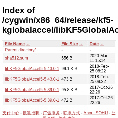
Index of
/cygwin/x86_64/release/kf5-
kglobalaccel/libKF5GlobalAc
File Name
↓
File Size
↓
Date
↓
Parent directory/
-
-
2020-Mar-
sha512.sum
656 B
11 15:14
2018-Feb-
libKF5GlobalAccel5-5.43.0-1.tar.xz
99.1 KiB
25 08:22
2018-Feb-
libKF5GlobalAccel5-5.43.0-1.hint
473 B
25 08:22
2017-Oct-26
libKF5GlobalAccel5-5.39.0-1.tar.xz
95.8 KiB
22:26
2017-Oct-26
libKF5GlobalAccel5-5.39.0-1.hint
472 B
22:26
支付中心
-
搜狐招聘
-
广告服务
-
联系方式
-
About SOHU
-
公