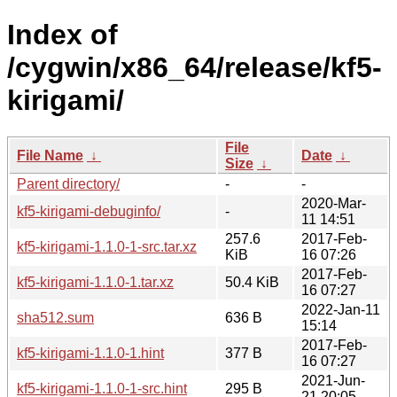
Index of
/cygwin/x86_64/release/kf5-
kirigami/
File
File Name
↓
Date
↓
Size
↓
Parent directory/
-
-
2020-Mar-
kf5-kirigami-debuginfo/
-
11 14:51
257.6
2017-Feb-
kf5-kirigami-1.1.0-1-src.tar.xz
KiB
16 07:26
2017-Feb-
kf5-kirigami-1.1.0-1.tar.xz
50.4 KiB
16 07:27
2022-Jan-11
sha512.sum
636 B
15:14
2017-Feb-
kf5-kirigami-1.1.0-1.hint
377 B
16 07:27
2021-Jun-
kf5-kirigami-1.1.0-1-src.hint
295 B
21 20:05