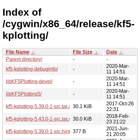
Index of
/cygwin/x86_64/release/kf5-
kplotting/
File Name
↓
File Size
↓
Date
↓
Parent directory/
-
-
2020-Mar-
kf5-kplotting-debuginfo/
-
11 14:51
2020-Mar-
libKF5Plotting-devel/
-
11 14:51
2020-Mar-
libKF5Plotting5/
-
11 14:51
2017-Oct-26
kf5-kplotting-5.39.0-1-src.tar.xz
30.1 KiB
22:31
2018-Feb-
kf5-kplotting-5.43.0-1-src.tar.xz
30.0 KiB
23 21:22
2021-Jun-
kf5-kplotting-5.39.0-1-src.hint
377 B
21 20:05