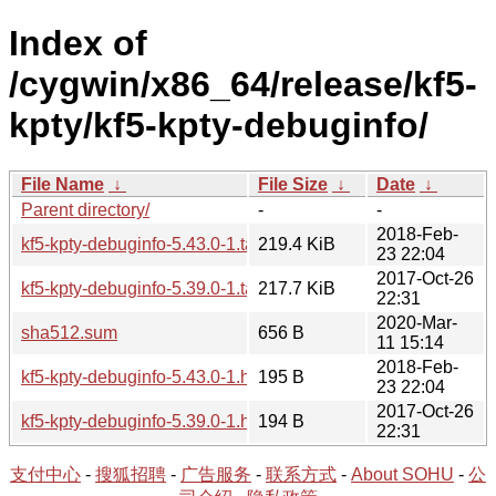
Index of
/cygwin/x86_64/release/kf5-
kpty/kf5-kpty-debuginfo/
File Name
↓
File Size
↓
Date
↓
Parent directory/
-
-
2018-Feb-
kf5-kpty-debuginfo-5.43.0-1.tar.xz
219.4 KiB
23 22:04
2017-Oct-26
kf5-kpty-debuginfo-5.39.0-1.tar.xz
217.7 KiB
22:31
2020-Mar-
sha512.sum
656 B
11 15:14
2018-Feb-
kf5-kpty-debuginfo-5.43.0-1.hint
195 B
23 22:04
2017-Oct-26
kf5-kpty-debuginfo-5.39.0-1.hint
194 B
22:31
支付中心
-
搜狐招聘
-
广告服务
-
联系方式
-
About SOHU
-
公