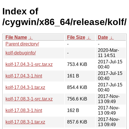
Index of
/cygwin/x86_64/release/kolf/
File Name
↓
File Size
↓
Date
↓
Parent directory/
-
-
2020-Mar-
kolf-debuginfo/
-
11 14:51
2017-Jul-15
kolf-17.04.3-1-src.tar.xz
753.4 KiB
00:40
2017-Jul-15
kolf-17.04.3-1.hint
161 B
00:40
2017-Jul-15
kolf-17.04.3-1.tar.xz
854.4 KiB
00:40
2017-Nov-
kolf-17.08.3-1-src.tar.xz
756.6 KiB
13 09:49
2017-Nov-
kolf-17.08.3-1.hint
162 B
13 09:49
2017-Nov-
kolf-17.08.3-1.tar.xz
857.6 KiB
13 09:49