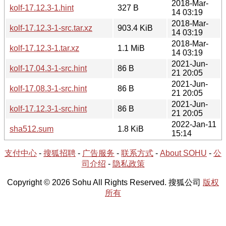
2018-Mar-
kolf-17.12.3-1.hint
327 B
14 03:19
2018-Mar-
kolf-17.12.3-1-src.tar.xz
903.4 KiB
14 03:19
2018-Mar-
kolf-17.12.3-1.tar.xz
1.1 MiB
14 03:19
2021-Jun-
kolf-17.04.3-1-src.hint
86 B
21 20:05
2021-Jun-
kolf-17.08.3-1-src.hint
86 B
21 20:05
2021-Jun-
kolf-17.12.3-1-src.hint
86 B
21 20:05
2022-Jan-11
sha512.sum
1.8 KiB
15:14
支付中心
-
搜狐招聘
-
广告服务
-
联系方式
-
About SOHU
-
公
司介绍
-
隐私政策
Copyright © 2026 Sohu All Rights Reserved. 搜狐公司
版权
所有