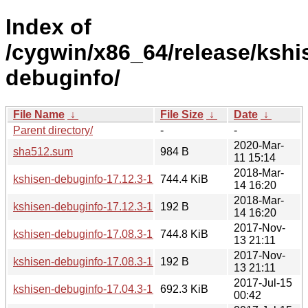
Index of
/cygwin/x86_64/release/kshi
debuginfo/
File Name
↓
File Size
↓
Date
↓
Parent directory/
-
-
2020-Mar-
sha512.sum
984 B
11 15:14
2018-Mar-
kshisen-debuginfo-17.12.3-1.tar.xz
744.4 KiB
14 16:20
2018-Mar-
kshisen-debuginfo-17.12.3-1.hint
192 B
14 16:20
2017-Nov-
kshisen-debuginfo-17.08.3-1.tar.xz
744.8 KiB
13 21:11
2017-Nov-
kshisen-debuginfo-17.08.3-1.hint
192 B
13 21:11
2017-Jul-15
kshisen-debuginfo-17.04.3-1.tar.xz
692.3 KiB
00:42