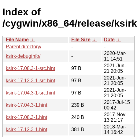
Index of
/cygwin/x86_64/release/ksirk
File Name
↓
File Size
↓
Date
↓
Parent directory/
-
-
2020-Mar-
ksirk-debuginfo/
-
11 14:51
2021-Jun-
ksirk-17.08.3-1-src.hint
97 B
21 20:05
2021-Jun-
ksirk-17.12.3-1-src.hint
97 B
21 20:05
2021-Jun-
ksirk-17.04.3-1-src.hint
97 B
21 20:05
2017-Jul-15
ksirk-17.04.3-1.hint
239 B
00:42
2017-Nov-
ksirk-17.08.3-1.hint
240 B
13 21:17
2018-Mar-
ksirk-17.12.3-1.hint
381 B
14 16:42