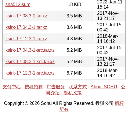
2022-Jan-11
sha512.sum
1.8 KiB
15:14
2017-Nov-
ksirk-17.08.3-1.tar.xz
3.5 MiB
13 21:17
2017-Jul-15
ksirk-17.04.3-1.tar.xz
3.6 MiB
00:42
2018-Mar-
ksirk-17.12.3-1.tar.xz
4.8 MiB
14 16:42
2017-Jul-15
ksirk-17.04.3-1-src.tar.xz
5.2 MiB
00:42
2017-Nov-
ksirk-17.08.3-1-src.tar.xz
5.2 MiB
13 21:17
2018-Mar-
ksirk-17.12.3-1-src.tar.xz
6.7 MiB
14 16:42
支付中心
-
搜狐招聘
-
广告服务
-
联系方式
-
About SOHU
-
公
司介绍
-
隐私政策
Copyright © 2026 Sohu All Rights Reserved. 搜狐公司
版权
所有