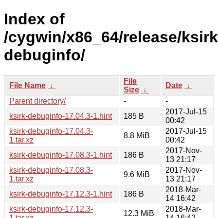
Index of
/cygwin/x86_64/release/ksirk
debuginfo/
File
File Name
↓
Date
↓
Size
↓
Parent directory/
-
-
2017-Jul-15
ksirk-debuginfo-17.04.3-1.hint
185 B
00:42
ksirk-debuginfo-17.04.3-
2017-Jul-15
8.8 MiB
1.tar.xz
00:42
2017-Nov-
ksirk-debuginfo-17.08.3-1.hint
186 B
13 21:17
ksirk-debuginfo-17.08.3-
2017-Nov-
9.6 MiB
1.tar.xz
13 21:17
2018-Mar-
ksirk-debuginfo-17.12.3-1.hint
186 B
14 16:42
ksirk-debuginfo-17.12.3-
2018-Mar-
12.3 MiB
1.tar.xz
14 16:42