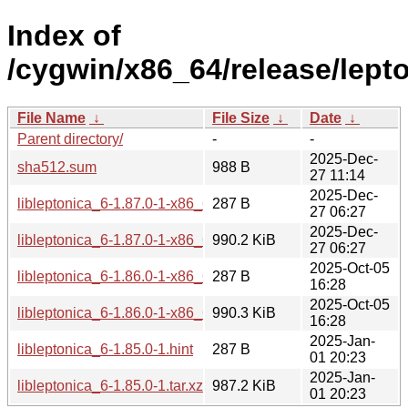
Index of
/cygwin/x86_64/release/lepto
File Name
↓
File Size
↓
Date
↓
Parent directory/
-
-
2025-Dec-
sha512.sum
988 B
27 11:14
2025-Dec-
libleptonica_6-1.87.0-1-x86_64.hint
287 B
27 06:27
2025-Dec-
libleptonica_6-1.87.0-1-x86_64.tar.xz
990.2 KiB
27 06:27
2025-Oct-05
libleptonica_6-1.86.0-1-x86_64.hint
287 B
16:28
2025-Oct-05
libleptonica_6-1.86.0-1-x86_64.tar.xz
990.3 KiB
16:28
2025-Jan-
libleptonica_6-1.85.0-1.hint
287 B
01 20:23
2025-Jan-
libleptonica_6-1.85.0-1.tar.xz
987.2 KiB
01 20:23