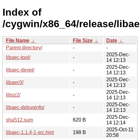
Index of
/cygwin/x86_64/release/libae
File Name
↓
File Size
↓
Date
↓
Parent directory/
-
-
2025-Dec-
libaec-tool/
-
14 12:13
2025-Dec-
libaec-devel/
-
14 12:13
2025-Dec-
libaec0/
-
14 12:13
2025-Dec-
libsz2/
-
14 12:13
2025-Dec-
libaec-debuginfo/
-
14 12:13
2025-Dec-
sha512.sum
620 B
14 12:14
2025-Oct-11
libaec-1.1.4-1-src.hint
198 B
20:58