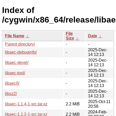
Index of
/cygwin/x86_64/release/libae
File
File Name
↓
Date
↓
Size
↓
Parent directory/
-
-
2025-Dec-
libaec-debuginfo/
-
14 12:13
2025-Dec-
libaec-devel/
-
14 12:13
2025-Dec-
libaec-tool/
-
14 12:13
2025-Dec-
libaec0/
-
14 12:13
2025-Dec-
libsz2/
-
14 12:13
2025-Oct-11
libaec-1.1.4-1-src.tar.xz
2.2 MiB
20:58
2024-Feb-
libaec-1.1.2-1-src.tar.xz
2.2 MiB