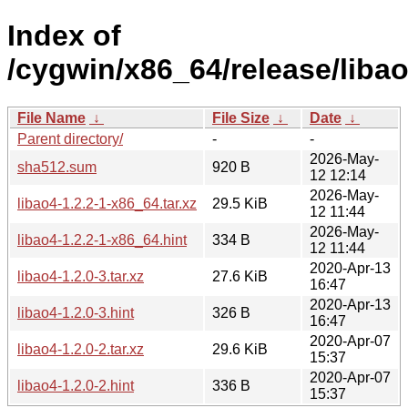
Index of
/cygwin/x86_64/release/libao
File Name
↓
File Size
↓
Date
↓
Parent directory/
-
-
2026-May-
sha512.sum
920 B
12 12:14
2026-May-
libao4-1.2.2-1-x86_64.tar.xz
29.5 KiB
12 11:44
2026-May-
libao4-1.2.2-1-x86_64.hint
334 B
12 11:44
2020-Apr-13
libao4-1.2.0-3.tar.xz
27.6 KiB
16:47
2020-Apr-13
libao4-1.2.0-3.hint
326 B
16:47
2020-Apr-07
libao4-1.2.0-2.tar.xz
29.6 KiB
15:37
2020-Apr-07
libao4-1.2.0-2.hint
336 B
15:37