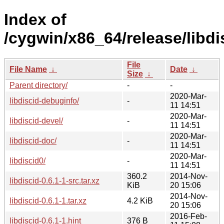
Index of
/cygwin/x86_64/release/libdi
File
File Name
↓
Date
↓
Size
↓
Parent directory/
-
-
2020-Mar-
libdiscid-debuginfo/
-
11 14:51
2020-Mar-
libdiscid-devel/
-
11 14:51
2020-Mar-
libdiscid-doc/
-
11 14:51
2020-Mar-
libdiscid0/
-
11 14:51
360.2
2014-Nov-
libdiscid-0.6.1-1-src.tar.xz
KiB
20 15:06
2014-Nov-
libdiscid-0.6.1-1.tar.xz
4.2 KiB
20 15:06
2016-Feb-
libdiscid-0.6.1-1.hint
376 B