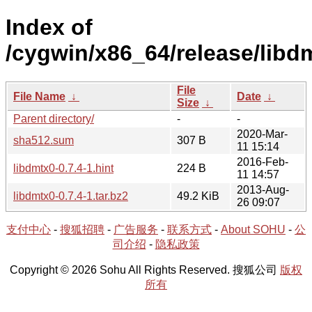
Index of
/cygwin/x86_64/release/libd
File
File Name
↓
Date
↓
Size
↓
Parent directory/
-
-
2020-Mar-
sha512.sum
307 B
11 15:14
2016-Feb-
libdmtx0-0.7.4-1.hint
224 B
11 14:57
2013-Aug-
libdmtx0-0.7.4-1.tar.bz2
49.2 KiB
26 09:07
支付中心
-
搜狐招聘
-
广告服务
-
联系方式
-
About SOHU
-
公
司介绍
-
隐私政策
Copyright © 2026 Sohu All Rights Reserved. 搜狐公司
版权
所有