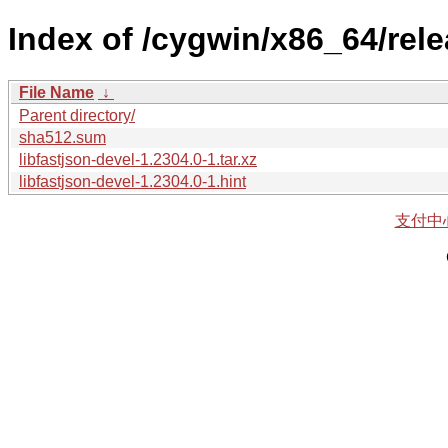
Index of /cygwin/x86_64/relea
File Name
↓
Parent directory/
sha512.sum
libfastjson-devel-1.2304.0-1.tar.xz
libfastjson-devel-1.2304.0-1.hint
支付中