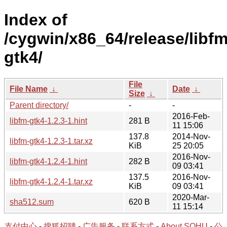
Index of
/cygwin/x86_64/release/libfm
gtk4/
File
File Name
↓
Date
↓
Size
↓
Parent directory/
-
-
2016-Feb-
libfm-gtk4-1.2.3-1.hint
281 B
11 15:06
137.8
2014-Nov-
libfm-gtk4-1.2.3-1.tar.xz
KiB
25 20:05
2016-Nov-
libfm-gtk4-1.2.4-1.hint
282 B
09 03:41
137.5
2016-Nov-
libfm-gtk4-1.2.4-1.tar.xz
KiB
09 03:41
2020-Mar-
sha512.sum
620 B
11 15:14
支付中心
-
搜狐招聘
-
广告服务
-
联系方式
-
About SOHU
-
公