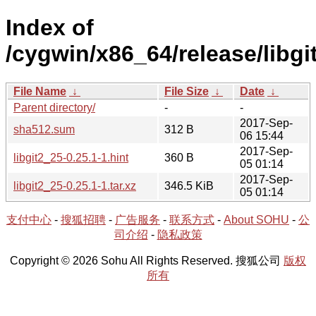
Index of
/cygwin/x86_64/release/libgit
File Name
↓
File Size
↓
Date
↓
Parent directory/
-
-
2017-Sep-
sha512.sum
312 B
06 15:44
2017-Sep-
libgit2_25-0.25.1-1.hint
360 B
05 01:14
2017-Sep-
libgit2_25-0.25.1-1.tar.xz
346.5 KiB
05 01:14
支付中心
-
搜狐招聘
-
广告服务
-
联系方式
-
About SOHU
-
公
司介绍
-
隐私政策
Copyright © 2026 Sohu All Rights Reserved. 搜狐公司
版权
所有