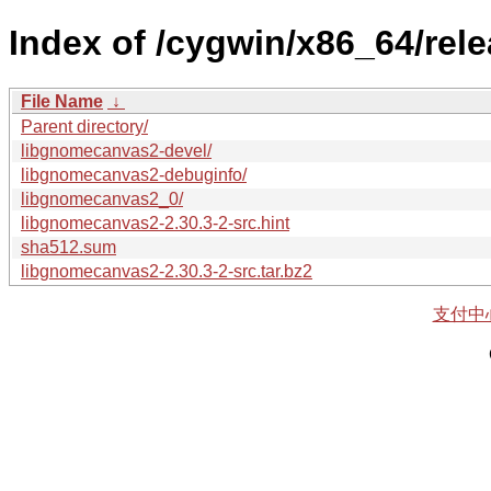
Index of /cygwin/x86_64/rel
File Name
↓
Parent directory/
libgnomecanvas2-devel/
libgnomecanvas2-debuginfo/
libgnomecanvas2_0/
libgnomecanvas2-2.30.3-2-src.hint
sha512.sum
libgnomecanvas2-2.30.3-2-src.tar.bz2
支付中